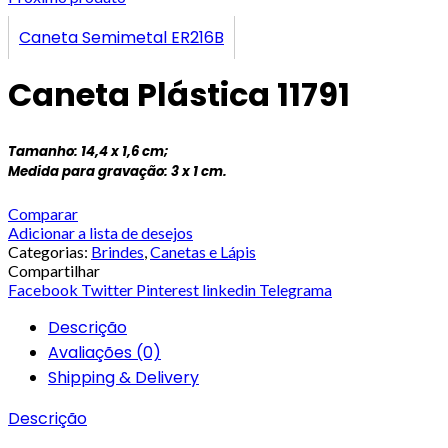
Caneta Semimetal ER216B
Caneta Plástica 11791
Tamanho: 14,4 x 1,6 cm;
Medida para gravação
: 3 x 1 cm.
Comparar
Adicionar a lista de desejos
Categorias:
Brindes
,
Canetas e Lápis
Compartilhar
Facebook
Twitter
Pinterest
linkedin
Telegrama
Descrição
Avaliações (0)
Shipping & Delivery
Descrição