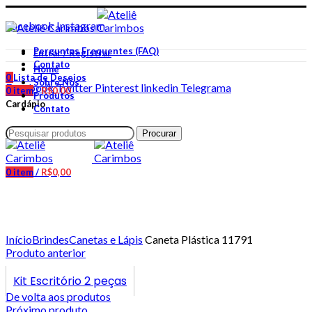
BEM VINDO AO NOSSO SITE!
Facebook
Instagram
Perguntas Frequentes (FAQ)
Entrar / Registrar
Contato
Home
0
Lista de Desejos
Sobre Nós
Facebook
Twitter
Pinterest
linkedin
Telegrama
0
item
/
R$
0,00
Produtos
Cardápio
Contato
Procurar
0
item
/
R$
0,00
Clique para ampliar
Início
Brindes
Canetas e Lápis
Caneta Plástica 11791
Produto anterior
Kit Escritório 2 peças
De volta aos produtos
Próximo produto