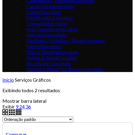
Calendários / Folhinhas
0
produto
Cartão Visita
0
produto
Cartaz
0
produto
Certificados
1
produto
Comanda
0
produto
Imãs Geladeira
0
produto
Ingressos
0
produto
Panfletos / Folhetos / Flayer
0
produto
Pastas
0
produto
Placas Fúnebre
0
produto
Pulseiras Festa
0
produto
Receituário
1
produto
Bandeira Wind Flag Banner
0
produto
Início
Serviços Gráficos
Exibindo todos 2 resultados
Mostrar barra lateral
Exibir
9
24
36
Comparar