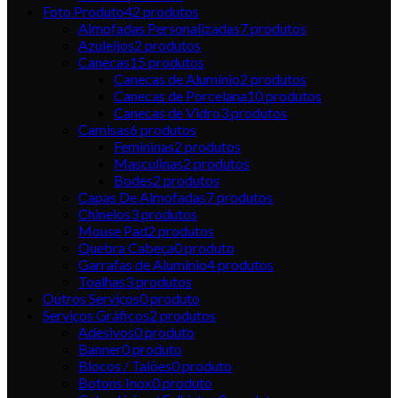
Foto Produto
42
produtos
Almofadas Personalizadas
7
produtos
Azuleijos
2
produtos
Canecas
15
produtos
Canecas de Alumínio
2
produtos
Canecas de Porcelana
10
produtos
Canecas de Vidro
3
produtos
Camisas
6
produtos
Femininas
2
produtos
Masculinas
2
produtos
Bodes
2
produtos
Capas De Almofadas
7
produtos
Chinelos
3
produtos
Mouse Pad
2
produtos
Quebra Cabeça
0
produto
Garrafas de Alumínio
4
produtos
Toalhas
3
produtos
Outros Serviços
0
produto
Serviços Gráficos
2
produtos
Adesivos
0
produto
Banner
0
produto
Blocos / Talões
0
produto
Botons Inox
0
produto