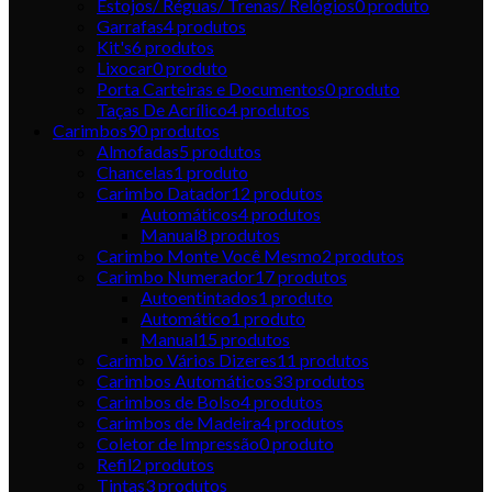
Estojos/ Réguas/ Trenas/ Relógios
0
produto
Garrafas
4
produtos
Kit's
6
produtos
Lixocar
0
produto
Porta Carteiras e Documentos
0
produto
Taças De Acrílico
4
produtos
Carimbos
90
produtos
Almofadas
5
produtos
Chancelas
1
produto
Carimbo Datador
12
produtos
Automáticos
4
produtos
Manual
8
produtos
Carimbo Monte Você Mesmo
2
produtos
Carimbo Numerador
17
produtos
Autoentintados
1
produto
Automático
1
produto
Manual
15
produtos
Carimbo Vários Dizeres
11
produtos
Carimbos Automáticos
33
produtos
Carimbos de Bolso
4
produtos
Carimbos de Madeira
4
produtos
Coletor de Impressão
0
produto
Refil
2
produtos
Tintas
3
produtos