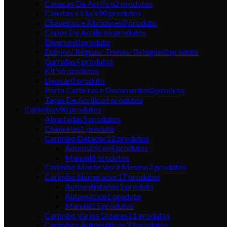
Canecas De Acrílico
2
produtos
Canetas e Lápis
90
produtos
Chaveiros e Abridores
0
produto
Copos De Acrílico
6
produtos
Diversos
0
produto
Estojos/ Réguas/ Trenas/ Relógios
0
produto
Garrafas
4
produtos
Kit's
6
produtos
Lixocar
0
produto
Porta Carteiras e Documentos
0
produto
Taças De Acrílico
4
produtos
Carimbos
90
produtos
Almofadas
5
produtos
Chancelas
1
produto
Carimbo Datador
12
produtos
Automáticos
4
produtos
Manual
8
produtos
Carimbo Monte Você Mesmo
2
produtos
Carimbo Numerador
17
produtos
Autoentintados
1
produto
Automático
1
produto
Manual
15
produtos
Carimbo Vários Dizeres
11
produtos
Carimbos Automáticos
33
produtos