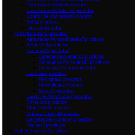
Carimbos de Bolso
4
produtos
Carimbos de Madeira
4
produtos
Coletor de Impressão
0
produto
Refil
2
produtos
Tintas
3
produtos
Foto Produto
42
produtos
Almofadas Personalizadas
7
produtos
Azuleijos
2
produtos
Canecas
15
produtos
Canecas de Alumínio
2
produtos
Canecas de Porcelana
10
produtos
Canecas de Vidro
3
produtos
Camisas
6
produtos
Femininas
2
produtos
Masculinas
2
produtos
Bodes
2
produtos
Capas De Almofadas
7
produtos
Chinelos
3
produtos
Mouse Pad
2
produtos
Quebra Cabeça
0
produto
Garrafas de Alumínio
4
produtos
Toalhas
3
produtos
Outros Serviços
0
produto