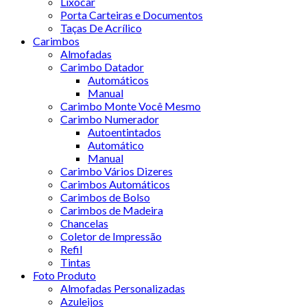
Lixocar
Porta Carteiras e Documentos
Taças De Acrílico
Carimbos
Almofadas
Carimbo Datador
Automáticos
Manual
Carimbo Monte Você Mesmo
Carimbo Numerador
Autoentintados
Automático
Manual
Carimbo Vários Dizeres
Carimbos Automáticos
Carimbos de Bolso
Carimbos de Madeira
Chancelas
Coletor de Impressão
Refil
Tintas
Foto Produto
Almofadas Personalizadas
Azuleijos