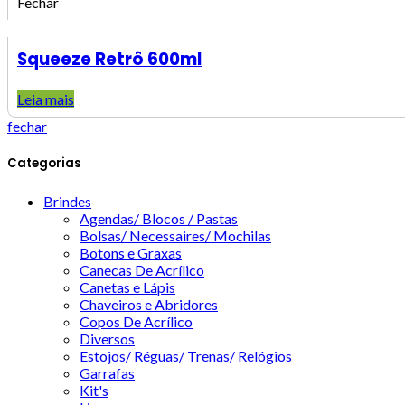
Fechar
Squeeze Retrô 600ml
Leia mais
fechar
Categorias
Brindes
Agendas/ Blocos / Pastas
Bolsas/ Necessaires/ Mochilas
Botons e Graxas
Canecas De Acrílico
Canetas e Lápis
Chaveiros e Abridores
Copos De Acrílico
Diversos
Estojos/ Réguas/ Trenas/ Relógios
Garrafas
Kit's