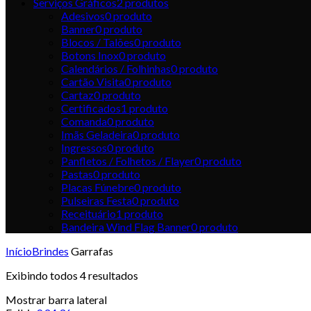
Serviços Gráficos
2
produtos
Adesivos
0
produto
Banner
0
produto
Blocos / Talões
0
produto
Botons Inox
0
produto
Calendários / Folhinhas
0
produto
Cartão Visita
0
produto
Cartaz
0
produto
Certificados
1
produto
Comanda
0
produto
Imãs Geladeira
0
produto
Ingressos
0
produto
Panfletos / Folhetos / Flayer
0
produto
Pastas
0
produto
Placas Fúnebre
0
produto
Pulseiras Festa
0
produto
Receituário
1
produto
Bandeira Wind Flag Banner
0
produto
Início
Brindes
Garrafas
Exibindo todos 4 resultados
Mostrar barra lateral