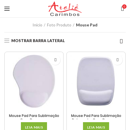
0
Início
Foto Produto
Mouse Pad
MOSTRAR BARRA LATERAL
Mouse Pad Para Sublimação
Mouse Pad Para Sublimação
Com Descanso
Retangular Com Descanso
LEIA MAIS
LEIA MAIS