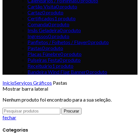
Calendários / Folhinhas
0
produto
Cartão Visita
0
produto
Cartaz
0
produto
Certificados
1
produto
Comanda
0
produto
Imãs Geladeira
0
produto
Ingressos
0
produto
Panfletos / Folhetos / Flayer
0
produto
Pastas
0
produto
Placas Fúnebre
0
produto
Pulseiras Festa
0
produto
Receituário
1
produto
Bandeira Wind Flag Banner
0
produto
Início
Serviços Gráficos
Pastas
Mostrar barra lateral
Nenhum produto foi encontrado para a sua seleção.
Procurar
fechar
Categorias