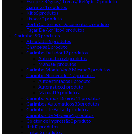
Estojos/ Réguas/ Trenas/ Relógios
0
produto
Garrafas
4
produtos
Kit's
6
produtos
Lixocar
0
produto
Porta Carteiras e Documentos
0
produto
Taças De Acrílico
4
produtos
Carimbos
90
produtos
Almofadas
5
produtos
Chancelas
1
produto
Carimbo Datador
12
produtos
Automáticos
4
produtos
Manual
8
produtos
Carimbo Monte Você Mesmo
2
produtos
Carimbo Numerador
17
produtos
Autoentintados
1
produto
Automático
1
produto
Manual
15
produtos
Carimbo Vários Dizeres
11
produtos
Carimbos Automáticos
33
produtos
Carimbos de Bolso
4
produtos
Carimbos de Madeira
4
produtos
Coletor de Impressão
0
produto
Refil
2
produtos
Tintas
3
produtos