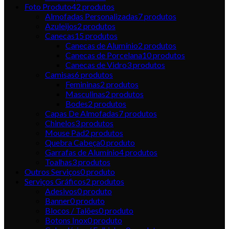
Foto Produto
42
produtos
Almofadas Personalizadas
7
produtos
Azuleijos
2
produtos
Canecas
15
produtos
Canecas de Alumínio
2
produtos
Canecas de Porcelana
10
produtos
Canecas de Vidro
3
produtos
Camisas
6
produtos
Femininas
2
produtos
Masculinas
2
produtos
Bodes
2
produtos
Capas De Almofadas
7
produtos
Chinelos
3
produtos
Mouse Pad
2
produtos
Quebra Cabeça
0
produto
Garrafas de Alumínio
4
produtos
Toalhas
3
produtos
Outros Serviços
0
produto
Serviços Gráficos
2
produtos
Adesivos
0
produto
Banner
0
produto
Blocos / Talões
0
produto
Botons Inox
0
produto