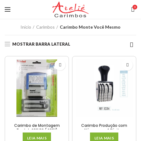
0
Início
Carimbos
Carimbo Monte Você Mesmo
MOSTRAR BARRA LATERAL
Carimbo de Montagem
Carimbo Produção com
Trodat 4911 P2 (4951)
Números – 4 Dígitos
LEIA MAIS
LEIA MAIS